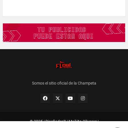
Somos el sitio oficial de la Champeta
© 2025 | Diseñador™ | Maikito Olivares |
instagram.com/FsProduccion_