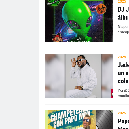
2025
DJ J
álbu
Dispon
champe
2025
Jade
un v
cola
Por @G
masflo
2025
Pap