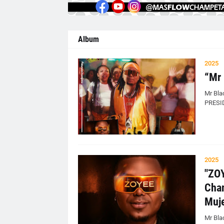
Album
2025
“Mr 
Mr Bla
PRESI
2025
"ZOY
Cham
Muje
Mr Blac