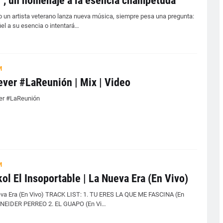
, un homenaje a la esencia champetuda
 un artista veterano lanza nueva música, siempre pesa una pregunta:
iel a su esencia o intentará…
M
ever #LaReunión | Mix | Video
er #LaReunión
M
ol El Insoportable | La Nueva Era (En Vivo)
va Era (En Vivo) TRACK LIST: 1. TU ERES LA QUE ME FASCINA (En
- NEIDER PERREO 2. EL GUAPO (En Vi…