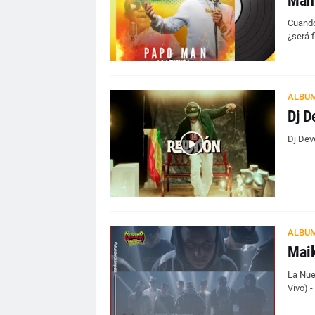
Man”
Cuando
¿será f
ALBU
Dj D
Dj Dev
ALBU
Maik
La Nue
Vivo) 