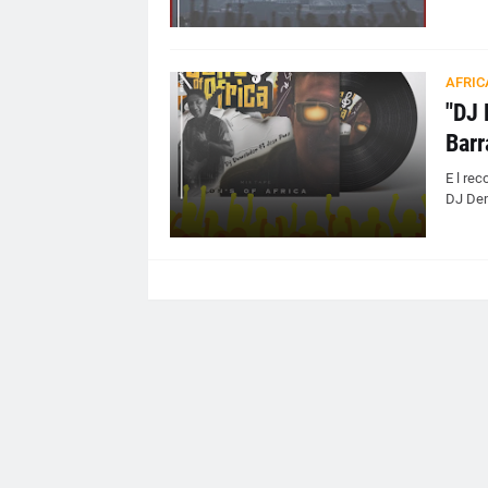
AFRIC
"DJ 
Barr
E l re
DJ Dem