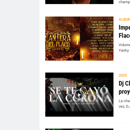
champe
ALBU
Impe
Flac
Volumen
Yanky 
2025
Dj C
proy
La cha
vez, D