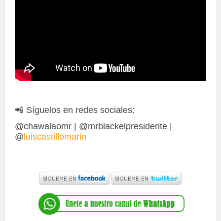
📲 Síguelos en redes sociales:
@chawalaomr | @mrblackelpresidente |
@
luiscastillomarin