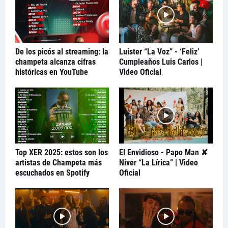
De los picós al streaming: la
Luister “La Voz” - ‘Feliz’
champeta alcanza cifras
Cumpleaños Luis Carlos |
históricas en YouTube
Video Oficial
Top XER 2025: estos son los
El Envidioso - Papo Man ✘
artistas de Champeta más
Niver “La Lírica” | Video
escuchados en Spotify
Oficial