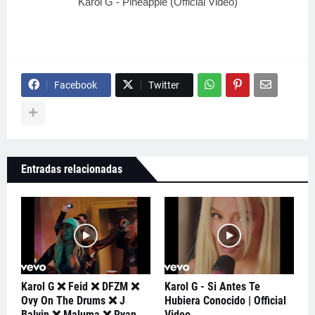
Karol G - Pineapple (Official Video)
Facebook
Twitter
Entradas relacionadas
Karol G ❌ Feid ❌ DFZM ❌
Karol G - Si Antes Te
Ovy On The Drums ❌ J
Hubiera Conocido | Official
Balvin ❌ Maluma ❌ Ryan
Video