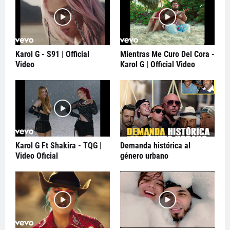
Karol G - S91 | Official
Mientras Me Curo Del Cora -
Video
Karol G | Official Video
Karol G Ft Shakira - TQG |
Demanda histórica al
Video Oficial
género urbano