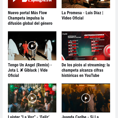
Nuevo portal Más Flow
La Promesa - Luis Díaz |
Champeta impulsa la
Video Oficial
difusión global del género
Tengo Un Angel (Remix) -
De los picós al streaming: la
Jota L ✘ Giblack | Vide
champeta alcanza cifras
Oficial
históricas en YouTube
Luister “La Voz” - ‘Feliz’
Juanda Caribe - Si La